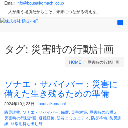
Email:
info@bousaikomachi.co.jp
人が集う場所だからこそ、未来につながる備えを。
Tog
navi
タグ:
災害時の行動計画
HOME
災害時の行動計画
ソナエ・サバイバー：災害に
備えた生き残るための準備
2024年10月23日
bousaikomachi
防災読物
,
ソナエ・サバイバー
,
備蓄
,
災害対策
,
災害時の心構え
,
災害時の行動計画
,
避難経路
,
防災コミュニティ
,
防災準備
,
防災訓
練
,
非常用持ち出し袋