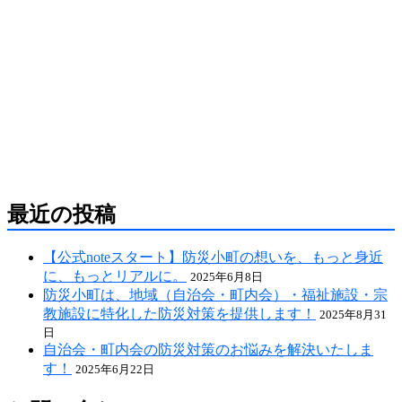
防災危機管理のスペシャリストである防災アドバ
イザーによる全国の自治会町内会などの地域、学
校・保育・福祉・宗教施設、中小企業等で講演及
び指導の実績のある防災・危機管理のコンサルテ
ィング会社です。
人が集う場所だからこそ、未来につながる備え
を。
最近の投稿
【公式noteスタート】防災小町の想いを、もっと身近
に、もっとリアルに。
2025年6月8日
防災小町は、地域（自治会・町内会）・福祉施設・宗
教施設に特化した防災対策を提供します！
2025年8月31
日
自治会・町内会の防災対策のお悩みを解決いたしま
す！
2025年6月22日