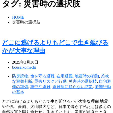
タグ:
災害時の選択肢
HOME
災害時の選択肢
どこに逃げるよりもどこで生き延びる
かが大事な理由
2025年3月30日
bousaikomachi
防災読物
,
命を守る避難
,
在宅避難
,
地震時の初動
,
柔軟
な避難判断
,
災害リスクと行動
,
災害時の選択肢
,
自宅避
難の準備
,
車中泊避難
,
避難所に頼らない防災
,
避難行動
の基本
どこに逃げるよりもどこで生き延びるかが大事な理由 地震
や台風、豪雨、火山噴火など、日本で暮らす私たちは多くの
自然災害と隣り合わせに生きています。災害が起きたとき、