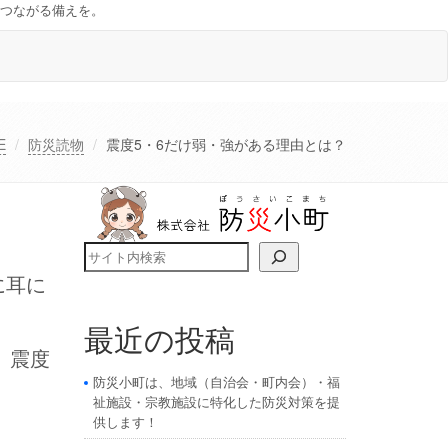
つながる備えを。
E
防災読物
震度5・6だけ弱・強がある理由とは？
検索
に耳に
最近の投稿
、震度
防災小町は、地域（自治会・町内会）・福
祉施設・宗教施設に特化した防災対策を提
供します！