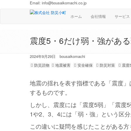
Email:
info@bousaikomachi.co.jp
ホーム
会社情報
サービス
震度5・6だけ弱・強があ
2024年9月29日
bousaikomachi
防災読物
地震被害
安全確保
防災対策
震度
地震の揺れを表す指標である「震度」
するものです。
しかし、震度には「震度5弱」「震度5
1や2、3、4には「弱・強」という区
この違いに疑問を感じたことがある方