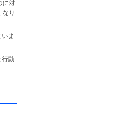
のに対
くなり
ていま
た行動