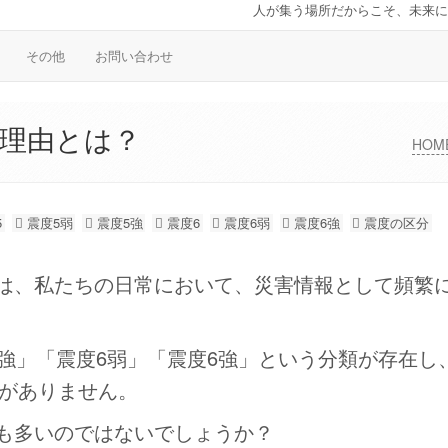
人が集う場所だからこそ、未来に
その他
お問い合わせ
る理由とは？
HOM
5
震度5弱
震度5強
震度6
震度6弱
震度6強
震度の区分
は、私たちの日常において、災害情報として頻繁
強」「震度6弱」「震度6強」という分類が存在し
分がありません。
も多いのではないでしょうか？