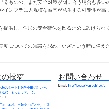
は出るものの、まだ安全対策が間に合う場合も多い
物やインフラに大規模な被害が発生する可能性が高
を提供し、住民の安全確保を図るために設けられ
震度についての知識を深め、いざという時に備え
近の投稿
お問い合わせ
Email:
info@bousaikomachi.co.jp
noteスタート】防災小町の想いを、
身近に、もっとリアルに。
6月8日
町は、地域（自治会・町内会）・福