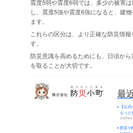
震度5弱や震度6弱では、多少の被害
し、震度5強や震度6強になると、建
ます。
これらの区分は、より正確な防災情報
す。
防災意識を高めるためにも、日頃から
を取ることが大切です。
最
【公式
防災危機管理のスペシャリストである防災
もっと
アドバイザーによる全国の自治会町内会など
2025年
の地域、学校・保育・福祉・宗教施設、中小
企業等で講演及び指導の実績のある防災・危
防災小
機管理のコンサルティング会社です。