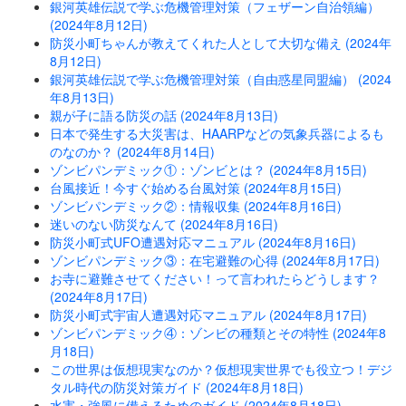
銀河英雄伝説で学ぶ危機管理対策（フェザーン自治領編）
(2024年8月12日)
防災小町ちゃんが教えてくれた人として大切な備え (2024年
8月12日)
銀河英雄伝説で学ぶ危機管理対策（自由惑星同盟編） (2024
年8月13日)
親が子に語る防災の話 (2024年8月13日)
日本で発生する大災害は、HAARPなどの気象兵器によるも
のなのか？ (2024年8月14日)
ゾンビパンデミック①：ゾンビとは？ (2024年8月15日)
台風接近！今すぐ始める台風対策 (2024年8月15日)
ゾンビパンデミック②：情報収集 (2024年8月16日)
迷いのない防災なんて (2024年8月16日)
防災小町式UFO遭遇対応マニュアル (2024年8月16日)
ゾンビパンデミック③：在宅避難の心得 (2024年8月17日)
お寺に避難させてください！って言われたらどうします？
(2024年8月17日)
防災小町式宇宙人遭遇対応マニュアル (2024年8月17日)
ゾンビパンデミック④：ゾンビの種類とその特性 (2024年8
月18日)
この世界は仮想現実なのか？仮想現実世界でも役立つ！デジ
タル時代の防災対策ガイド (2024年8月18日)
水害・強風に備えるためのガイド (2024年8月18日)