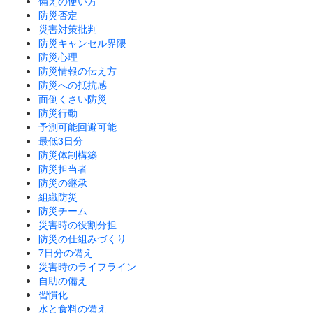
備えの使い方
防災否定
災害対策批判
防災キャンセル界隈
防災心理
防災情報の伝え方
防災への抵抗感
面倒くさい防災
防災行動
予測可能回避可能
最低3日分
防災体制構築
防災担当者
防災の継承
組織防災
防災チーム
災害時の役割分担
防災の仕組みづくり
7日分の備え
災害時のライフライン
自助の備え
習慣化
水と食料の備え