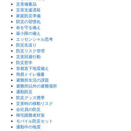
災害備蓄品
災害支援遅延
家庭防災準備
防災の習慣化
命を守る備え
最小限の備え
エッセンシャル思考
防災先送り
防災リスク管理
災害回避行動
防災哲学
首都直下地震備え
簡易トイレ備蓄
避難所生活の課題
避難所以外の避難場所
通勤防災
防災グッズ携帯
災害時の移動リスク
会社員の防災
帰宅困難者対策
モバイル防災セット
通勤中の地震