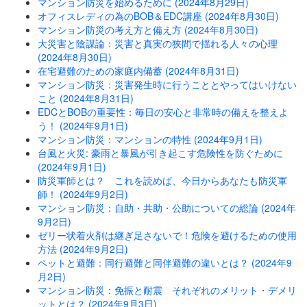
マンション防災を始めるために (2024年8月29日)
オフィスレディの為のBOB＆EDC講座 (2024年8月30日)
マンション防災の考え方と備え方 (2024年8月30日)
大災害と陰謀論：災害と真実の狭間で揺れる人々の心理
(2024年8月30日)
在宅避難のための家庭内備蓄 (2024年8月31日)
マンション防災：災害発生時に行うこととやってはいけない
こと (2024年8月31日)
EDCとBOBの重要性：毎日の安心と非常時の備えを整えよ
う！ (2024年9月1日)
マンション防災：マンションの特性 (2024年9月1日)
台風と火災: 豪雨と暴風が引き起こす危険性を防ぐために
(2024年9月1日)
防災軍師とは？ これを読めば、今日からあなたも防災軍
師！ (2024年9月2日)
マンション防災：自助・共助・公助についての総論 (2024年
9月2日)
ゼリー状着火剤は継ぎ足さないで！危険を避けるための使用
方法 (2024年9月2日)
ペットと避難：同行避難と同伴避難の違いとは？ (2024年9
月2日)
マンション防災：免振と耐震 それぞれのメリット・デメリ
ットとは？ (2024年9月3日)