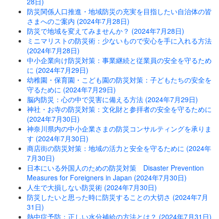
28日)
防災関係人口推進・地域防災の充実を目指したい自治体の皆
さまへのご案内 (2024年7月28日)
防災で地域を変えてみませんか？ (2024年7月28日)
ミニマリストの防災術：少ないもので安心を手に入れる方法
(2024年7月28日)
中小企業向け防災対策：事業継続と従業員の安全を守るため
に (2024年7月29日)
幼稚園・保育園・こども園の防災対策：子どもたちの安全を
守るために (2024年7月29日)
脳内防災：心の中で災害に備える方法 (2024年7月29日)
神社・お寺の防災対策：文化財と参拝者の安全を守るために
(2024年7月30日)
神奈川県内の中小企業さまの防災コンサルティングを承りま
す (2024年7月30日)
商店街の防災対策：地域の活力と安全を守るために (2024年
7月30日)
日本にいる外国人のための防災対策 Disaster Prevention
Measures for Foreigners in Japan (2024年7月30日)
人生で大損しない防災術 (2024年7月30日)
防災したいと思った時に防災することの大切さ (2024年7月
31日)
熱中症予防：正しい水分補給の方法とは？ (2024年7月31日)