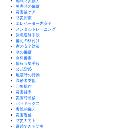
地域防災協力
災害時の備蓄
災害後ケア
防災習慣
エレベーター内安全
メンタルトレーニング
緊急連絡手段
備えの格付け
家の安全対策
水の備蓄
食料備蓄
情報収集手段
公式SNS
地震時の行動
高齢者支援
印象操作
災害確率
災害時通信
パラドックス
実践的備え
災害過信
防災力向上
継続できる防災