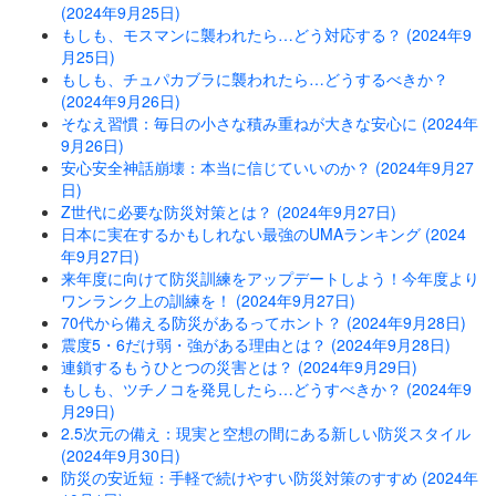
(2024年9月25日)
もしも、モスマンに襲われたら…どう対応する？ (2024年9
月25日)
もしも、チュパカブラに襲われたら…どうするべきか？
(2024年9月26日)
そなえ習慣：毎日の小さな積み重ねが大きな安心に (2024年
9月26日)
安心安全神話崩壊：本当に信じていいのか？ (2024年9月27
日)
Z世代に必要な防災対策とは？ (2024年9月27日)
日本に実在するかもしれない最強のUMAランキング (2024
年9月27日)
来年度に向けて防災訓練をアップデートしよう！今年度より
ワンランク上の訓練を！ (2024年9月27日)
70代から備える防災があるってホント？ (2024年9月28日)
震度5・6だけ弱・強がある理由とは？ (2024年9月28日)
連鎖するもうひとつの災害とは？ (2024年9月29日)
もしも、ツチノコを発見したら…どうすべきか？ (2024年9
月29日)
2.5次元の備え：現実と空想の間にある新しい防災スタイル
(2024年9月30日)
防災の安近短：手軽で続けやすい防災対策のすすめ (2024年