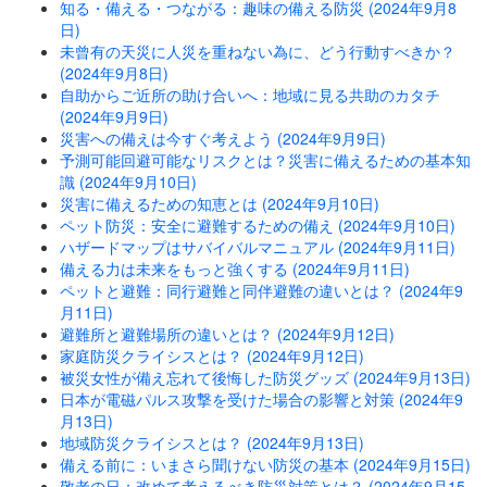
知る・備える・つながる：趣味の備える防災 (2024年9月8
日)
未曾有の天災に人災を重ねない為に、どう行動すべきか？
(2024年9月8日)
自助からご近所の助け合いへ：地域に見る共助のカタチ
(2024年9月9日)
災害への備えは今すぐ考えよう (2024年9月9日)
予測可能回避可能なリスクとは？災害に備えるための基本知
識 (2024年9月10日)
災害に備えるための知恵とは (2024年9月10日)
ペット防災：安全に避難するための備え (2024年9月10日)
ハザードマップはサバイバルマニュアル (2024年9月11日)
備える力は未来をもっと強くする (2024年9月11日)
ペットと避難：同行避難と同伴避難の違いとは？ (2024年9
月11日)
避難所と避難場所の違いとは？ (2024年9月12日)
家庭防災クライシスとは？ (2024年9月12日)
被災女性が備え忘れて後悔した防災グッズ (2024年9月13日)
日本が電磁パルス攻撃を受けた場合の影響と対策 (2024年9
月13日)
地域防災クライシスとは？ (2024年9月13日)
備える前に：いまさら聞けない防災の基本 (2024年9月15日)
敬老の日：改めて考えるべき防災対策とは？ (2024年9月15