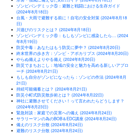
ゾンビパンデミック⑤：避難と戦闘における生存ガイド
(2024年8月18日)
台風・大雨で避難する前に！自宅の安全対策 (2024年8月18
日)
川遊びのリスクとは？ (2024年8月18日)
ゾンビパンデミック⑥：もしもゾンビに感染したら… (2024
年8月19日)
防災中毒：あなたはもう防災に夢中？ (2024年8月20日)
終末世界の歩き方：ゾンビ・アポカリプス (2024年8月20日)
やらぬ備えよりやる備え (2024年8月20日)
防災でまちおこし：地域の安全と魅力を高める新しいアプロ
ーチ (2024年8月21日)
もしも自分がゾンビになったら：ゾンビの作法 (2024年8月
21日)
持続可能備蓄とは？ (2024年8月21日)
防災小町式防災散歩術とは？ (2024年8月22日)
神社に避難させてください！って言われたらどうします？
(2024年8月23日)
緊急対談：家庭での災害への備え (2024年8月24日)
サラリーマンの為のBOB＆EDC講座 (2024年8月24日)
備えのリスク分散 (2024年8月24日)
避難のリスク分散 (2024年8月24日)