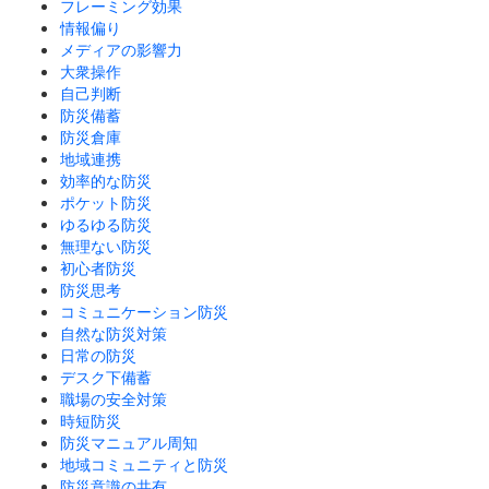
フレーミング効果
情報偏り
メディアの影響力
大衆操作
自己判断
防災備蓄
防災倉庫
地域連携
効率的な防災
ポケット防災
ゆるゆる防災
無理ない防災
初心者防災
防災思考
コミュニケーション防災
自然な防災対策
日常の防災
デスク下備蓄
職場の安全対策
時短防災
防災マニュアル周知
地域コミュニティと防災
防災意識の共有