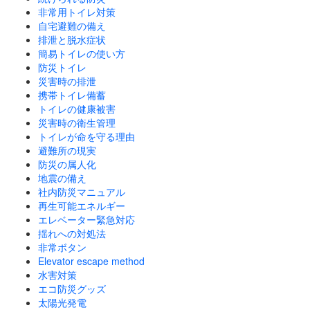
非常用トイレ対策
自宅避難の備え
排泄と脱水症状
簡易トイレの使い方
防災トイレ
災害時の排泄
携帯トイレ備蓄
トイレの健康被害
災害時の衛生管理
トイレが命を守る理由
避難所の現実
防災の属人化
地震の備え
社内防災マニュアル
再生可能エネルギー
エレベーター緊急対応
揺れへの対処法
非常ボタン
Elevator escape method
水害対策
エコ防災グッズ
太陽光発電