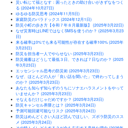
災い転じて福となす：困ったときの助け合いがきずなをつく
る (2024年10月27日)
ゆるゆる防災思考 (2024年11月5日)
家庭防災のパラドックス (2024年12月1日)
防災小町の歩き方【令和７年８月最新版】 (2025年3月22日)
なぜ災害時はLINEではなくSMSを使うのか？ (2025年3月23
日)
来る確率は0%でも来る可能性が存在する確率100% (2025年
3月23日)
防災を担当者一人でやらせない (2025年3月23日)
防災備蓄はどうして最低３日、できれば７日なのか？ (2025
年3月23日)
エッセンシャル思考の防災術 (2025年3月23日)
なぜ、ほとんどの人が「良い話を聞いた」で終わってしまう
のか？ (2025年3月23日)
あなたも知らず知らずのうちにソナエハラスメントをやって
いませんか？ (2025年3月23日)
そなえるだけじゃだめですか？ (2025年3月23日)
防災キャンセル界隈とは？ (2025年3月24日)
予測可能回避可能なリスク (2025年3月24日)
防災はめんどくさい人ほど読んでほしい、ズボラ防災のスス
メ (2025年3月24日)
その時トイレどうする？が命を左右する意外な理由 (2025年