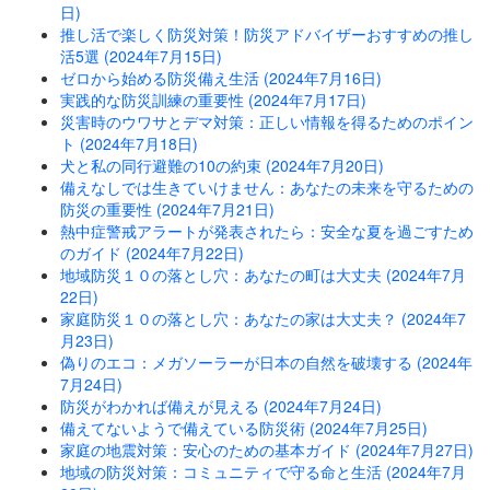
日)
推し活で楽しく防災対策！防災アドバイザーおすすめの推し
活5選 (2024年7月15日)
ゼロから始める防災備え生活 (2024年7月16日)
実践的な防災訓練の重要性 (2024年7月17日)
災害時のウワサとデマ対策：正しい情報を得るためのポイン
ト (2024年7月18日)
犬と私の同行避難の10の約束 (2024年7月20日)
備えなしでは生きていけません：あなたの未来を守るための
防災の重要性 (2024年7月21日)
熱中症警戒アラートが発表されたら：安全な夏を過ごすため
のガイド (2024年7月22日)
地域防災１０の落とし穴：あなたの町は大丈夫 (2024年7月
22日)
家庭防災１０の落とし穴：あなたの家は大丈夫？ (2024年7
月23日)
偽りのエコ：メガソーラーが日本の自然を破壊する (2024年
7月24日)
防災がわかれば備えが見える (2024年7月24日)
備えてないようで備えている防災術 (2024年7月25日)
家庭の地震対策：安心のための基本ガイド (2024年7月27日)
地域の防災対策：コミュニティで守る命と生活 (2024年7月