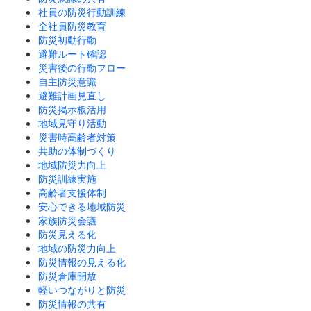
社員の防災行動訓練
全社員防災教育
防災初動行動
避難ルート確認
災害後の行動フロー
自主防災意識
避難計画見直し
防災掲示板活用
地域見守り活動
災害時高齢者対策
共助の体制づくり
地域防災力向上
防災訓練実施
高齢者支援体制
安心できる地域防災
家族防災会議
防災見える化
地域の防災力向上
防災情報の見える化
防災倉庫開放
軽いつながりと防災
防災情報の共有