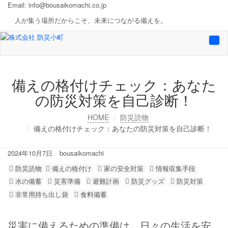
Email:
info@bousaikomachi.co.jp
人が集う場所だからこそ、未来につながる備えを。
Togg
navi
備えの格付けチェック：あなた
の防災対策を自己診断！
HOME
防災読物
備えの格付けチェック：あなたの防災対策を自己診断！
2024年10月7日
bousaikomachi
防災読物
備えの格付け
家の安全対策
情報収集手段
水の備蓄
災害準備
避難計画
防災グッズ
防災対策
非常用持ち出し袋
食料備蓄
災害に備えるための準備は、日々の生活を安