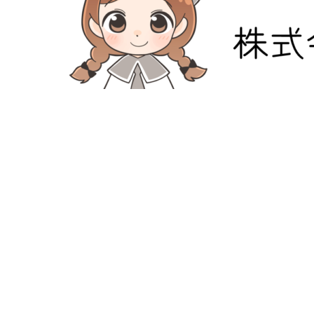
防災危機管理のスペシャリストである防災アドバイザー
危機管理のコンサルティング会社です。
人が集う場所だからこそ、未来につながる備えを。
最近の投稿
【公式noteスタート】防災小町の想いを、もっと身近
防災小町は、地域（自治会・町内会）・福祉施設・宗教
自治会・町内会の防災対策のお悩みを解決いたします！
お問い合わせ
Email:
info@bousaikomachi.co.jp