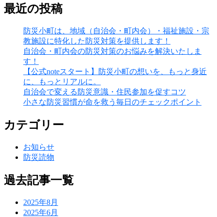
最近の投稿
防災小町は、地域（自治会・町内会）・福祉施設・宗
教施設に特化した防災対策を提供します！
自治会・町内会の防災対策のお悩みを解決いたしま
す！
【公式noteスタート】防災小町の想いを、もっと身近
に、もっとリアルに。
自治会で変える防災意識・住民参加を促すコツ
小さな防災習慣が命を救う毎日のチェックポイント
カテゴリー
お知らせ
防災読物
過去記事一覧
2025年8月
2025年6月