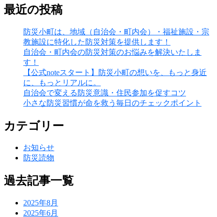
最近の投稿
防災小町は、地域（自治会・町内会）・福祉施設・宗
教施設に特化した防災対策を提供します！
自治会・町内会の防災対策のお悩みを解決いたしま
す！
【公式noteスタート】防災小町の想いを、もっと身近
に、もっとリアルに。
自治会で変える防災意識・住民参加を促すコツ
小さな防災習慣が命を救う毎日のチェックポイント
カテゴリー
お知らせ
防災読物
過去記事一覧
2025年8月
2025年6月