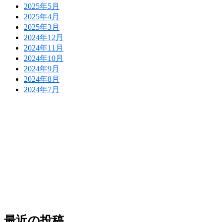
2025年5月
2025年4月
2025年3月
2024年12月
2024年11月
2024年10月
2024年9月
2024年8月
2024年7月
防災危機管理のスペシャリストである防災アドバ
イザーによる全国の自治会町内会などの地域、学
校・保育・福祉・宗教施設、中小企業等で講演及
び指導の実績のある防災・危機管理のコンサルテ
ィング会社です。
人が集う場所だからこそ、未来につながる備え
を。
最近の投稿