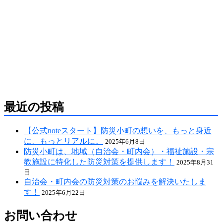
防災危機管理のスペシャリストである防災アドバ
イザーによる全国の自治会町内会などの地域、学
校・保育・福祉・宗教施設、中小企業等で講演及
び指導の実績のある防災・危機管理のコンサルテ
ィング会社です。
人が集う場所だからこそ、未来につながる備え
を。
最近の投稿
【公式noteスタート】防災小町の想いを、もっと身近
に、もっとリアルに。
2025年6月8日
防災小町は、地域（自治会・町内会）・福祉施設・宗
教施設に特化した防災対策を提供します！
2025年8月31
日
自治会・町内会の防災対策のお悩みを解決いたしま
す！
2025年6月22日
お問い合わせ