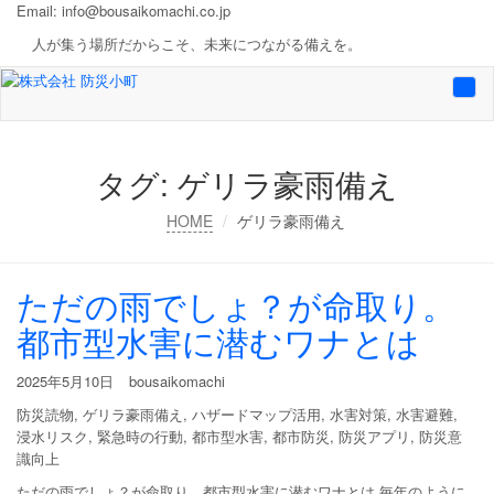
Email:
info@bousaikomachi.co.jp
人が集う場所だからこそ、未来につながる備えを。
Togg
navi
タグ:
ゲリラ豪雨備え
HOME
ゲリラ豪雨備え
ただの雨でしょ？が命取り。
都市型水害に潜むワナとは
2025年5月10日
bousaikomachi
防災読物
,
ゲリラ豪雨備え
,
ハザードマップ活用
,
水害対策
,
水害避難
,
浸水リスク
,
緊急時の行動
,
都市型水害
,
都市防災
,
防災アプリ
,
防災意
識向上
ただの雨でしょ？が命取り。都市型水害に潜むワナとは 毎年のように