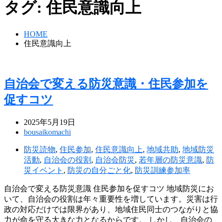
タグ:
住民意識向上
HOME
住民意識向上
自治会で変える防災意識・住民参加を
促すコツ
2025年5月19日
bousaikomachi
防災読物
,
住民参加
,
住民意識向上
,
地域共助
,
地域防災
活動
,
自治会の役割
,
自治会防災
,
若年層の防災意識
,
防
災イベント
,
防災の自分ごと化
,
防災訓練参加率
自治会で変える防災意識 住民参加を促すコツ 地域防災にお
いて、自治会の役割は年々重要性を増しています。災害は行
政の対応だけでは限界があり、地域住民同士のつながりと協
力が命を守る大きな力となるからです。 しかし、自治会の