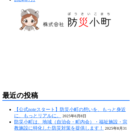
防災危機管理のスペシャリストである防災アドバ
イザーによる全国の自治会町内会などの地域、学
校・保育・福祉・宗教施設、中小企業等で講演及
び指導の実績のある防災・危機管理のコンサルテ
ィング会社です。
人が集う場所だからこそ、未来につながる備え
を。
最近の投稿
【公式noteスタート】防災小町の想いを、もっと身近
に、もっとリアルに。
2025年6月8日
防災小町は、地域（自治会・町内会）・福祉施設・宗
教施設に特化した防災対策を提供します！
2025年8月31