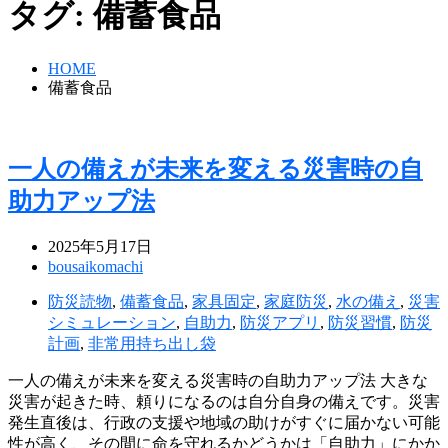
タグ:
備蓄食品
HOME
備蓄食品
一人の備えが未来を変える災害時の自
助力アップ法
2025年5月17日
bousaikomachi
防災読物
,
備蓄食品
,
家具固定
,
家庭防災
,
水の備え
,
災害
シミュレーション
,
自助力
,
防災アプリ
,
防災習慣
,
防災
計画
,
非常用持ち出し袋
一人の備えが未来を変える災害時の自助力アップ法 大きな
災害が起きた時、頼りになるのは自分自身の備えです。災害
発生直後は、行政の支援や地域の助けがすぐに届かない可能
性が高く、その間に命を守れるかどうかは「自助力」にかか