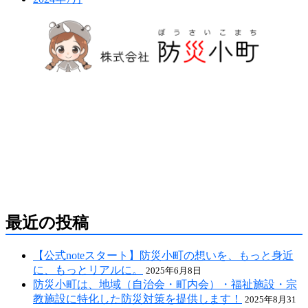
防災危機管理のスペシャリストである防災アドバ
イザーによる全国の自治会町内会などの地域、学
校・保育・福祉・宗教施設、中小企業等で講演及
び指導の実績のある防災・危機管理のコンサルテ
ィング会社です。
人が集う場所だからこそ、未来につながる備え
を。
最近の投稿
【公式noteスタート】防災小町の想いを、もっと身近
に、もっとリアルに。
2025年6月8日
防災小町は、地域（自治会・町内会）・福祉施設・宗
教施設に特化した防災対策を提供します！
2025年8月31