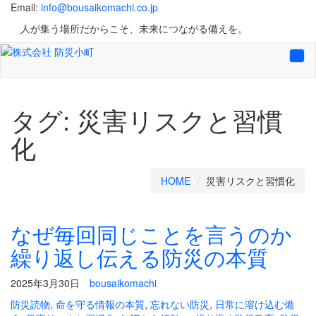
Email:
info@bousaikomachi.co.jp
人が集う場所だからこそ、未来につながる備えを。
Tog
navi
タグ:
災害リスクと習慣
化
HOME
災害リスクと習慣化
なぜ毎回同じことを言うのか
繰り返し伝える防災の本質
2025年3月30日
bousaikomachi
防災読物
,
命を守る情報の本質
,
忘れない防災
,
日常に溶け込む備