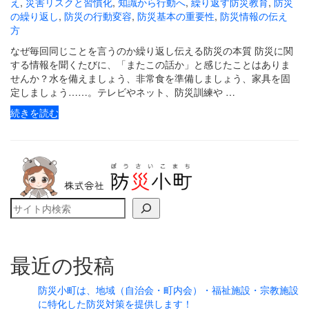
え
,
災害リスクと習慣化
,
知識から行動へ
,
繰り返す防災教育
,
防災
の繰り返し
,
防災の行動変容
,
防災基本の重要性
,
防災情報の伝え
方
なぜ毎回同じことを言うのか繰り返し伝える防災の本質 防災に関
する情報を聞くたびに、「またこの話か」と感じたことはありま
せんか？水を備えましょう、非常食を準備しましょう、家具を固
定しましょう……。テレビやネット、防災訓練や …
続きを読む
検索
最近の投稿
防災小町は、地域（自治会・町内会）・福祉施設・宗教施設
に特化した防災対策を提供します！