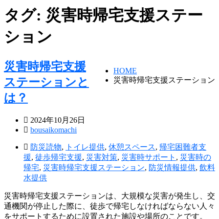
タグ:
災害時帰宅支援ステー
ション
災害時帰宅支援
HOME
ステーションと
災害時帰宅支援ステーション
は？
2024年10月26日
bousaikomachi
防災読物
,
トイレ提供
,
休憩スペース
,
帰宅困難者支
援
,
徒歩帰宅支援
,
災害対策
,
災害時サポート
,
災害時の
帰宅
,
災害時帰宅支援ステーション
,
防災情報提供
,
飲料
水提供
災害時帰宅支援ステーションは、大規模な災害が発生し、交
通機関が停止した際に、徒歩で帰宅しなければならない人々
をサポートするために設置された施設や場所のことです。