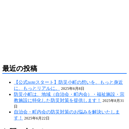
防災危機管理のスペシャリストである防災アドバ
イザーによる全国の自治会町内会などの地域、学
校・保育・福祉・宗教施設、中小企業等で講演及
び指導の実績のある防災・危機管理のコンサルテ
ィング会社です。
人が集う場所だからこそ、未来につながる備え
を。
最近の投稿
【公式noteスタート】防災小町の想いを、もっと身近
に、もっとリアルに。
2025年6月8日
防災小町は、地域（自治会・町内会）・福祉施設・宗
教施設に特化した防災対策を提供します！
2025年8月31
日
自治会・町内会の防災対策のお悩みを解決いたしま
す！
2025年6月22日