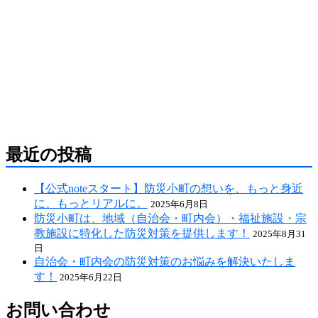
防災危機管理のスペシャリストである防災アドバ
イザーによる全国の自治会町内会などの地域、学
校・保育・福祉・宗教施設、中小企業等で講演及
び指導の実績のある防災・危機管理のコンサルテ
ィング会社です。
人が集う場所だからこそ、未来につながる備え
を。
最近の投稿
【公式noteスタート】防災小町の想いを、もっと身近
に、もっとリアルに。
2025年6月8日
防災小町は、地域（自治会・町内会）・福祉施設・宗
教施設に特化した防災対策を提供します！
2025年8月31
日
自治会・町内会の防災対策のお悩みを解決いたしま
す！
2025年6月22日
お問い合わせ