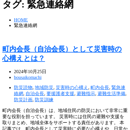
タグ:
緊急連絡網
HOME
緊急連絡網
町内会長（自治会長）として災害時の
心構えとは？
2024年10月25日
bousaikomachi
防災読物
,
地域防災
,
災害時の心構え
,
町内会長
,
緊急連
絡網
,
自治会長
,
要援護者支援
,
避難指示
,
避難生活準備
,
防災計画
,
防災訓練
町内会長（自治会長）は、地域住民の防災において非常に重
要な役割を担っています。 災害時には住民の避難や支援を
取りまとめ、地域全体をサポートする責任があります。 本
記事では、町内会長として災害時に必要な心構えや、日常か