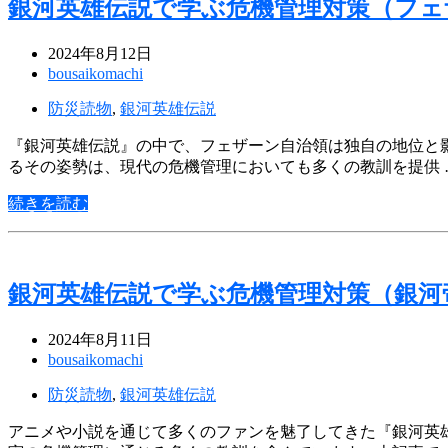
銀河英雄伝説で学ぶ危機管理対策（フェ
2024年8月12日
bousaikomachi
防災読物
,
銀河英雄伝説
『銀河英雄伝説』の中で、フェザーン自治領は独自の地位と
るその姿勢は、現代の危機管理においても多くの教訓を提供 
続きを読む
銀河英雄伝説で学ぶ危機管理対策（銀河
2024年8月11日
bousaikomachi
防災読物
,
銀河英雄伝説
アニメや小説を通じて多くのファンを魅了してきた『銀河英