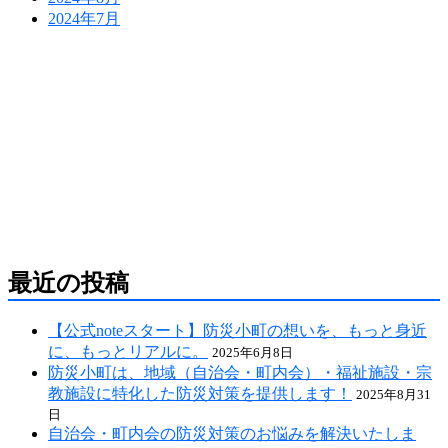
2024年7月
防災危機管理のスペシャリストである防災アドバ
イザーによる全国の自治会町内会などの地域、学
校・保育・福祉・宗教施設、中小企業等で講演及
び指導の実績のある防災・危機管理のコンサルテ
ィング会社です。
人が集う場所だからこそ、未来につながる備え
を。
最近の投稿
【公式noteスタート】防災小町の想いを、もっと身近
に、もっとリアルに。
2025年6月8日
防災小町は、地域（自治会・町内会）・福祉施設・宗
教施設に特化した防災対策を提供します！
2025年8月31
日
自治会・町内会の防災対策のお悩みを解決いたしま