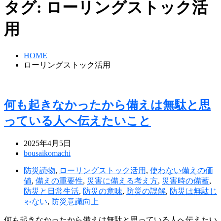
タグ:
ローリングストック活
用
HOME
ローリングストック活用
何も起きなかったから備えは無駄と思
っている人へ伝えたいこと
2025年4月5日
bousaikomachi
防災読物
,
ローリングストック活用
,
使わない備えの価
値
,
備えの重要性
,
災害に備える考え方
,
災害時の備蓄
,
防災と日常生活
,
防災の意味
,
防災の誤解
,
防災は無駄じ
ゃない
,
防災意識向上
何も起きなかったから備えは無駄と思っている人へ伝えたい