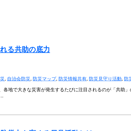
れる共助の底力
災
,
自治会防災
,
防災マップ
,
防災情報共有
,
防災見守り活動
,
防
年、各地で大きな災害が発生するたびに注目されるのが「共助」
…