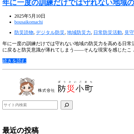
年に一度の訓練だけでは守れない地域
2025年5月10日
bousaikomachi
防災読物
,
デジタル防災
,
地域防災力
,
日常防災活動
,
見守
年に一度の訓練だけでは守れない地域の防災力を高める日常
に戻ると防災意識が薄れてしまう――そんな現実を感じたこ 
続きを読む
検索
最近の投稿