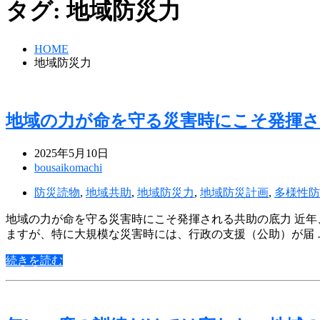
タグ:
地域防災力
HOME
地域防災力
地域の力が命を守る災害時にこそ発揮さ
2025年5月10日
bousaikomachi
防災読物
,
地域共助
,
地域防災力
,
地域防災計画
,
多様性防
地域の力が命を守る災害時にこそ発揮される共助の底力 近
ますが、特に大規模な災害時には、行政の支援（公助）が届 
続きを読む