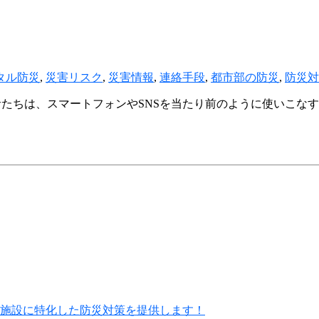
タル防災
,
災害リスク
,
災害情報
,
連絡手段
,
都市部の防災
,
防災対
た若者たちは、スマートフォンやSNSを当たり前のように使いこ
施設に特化した防災対策を提供します！