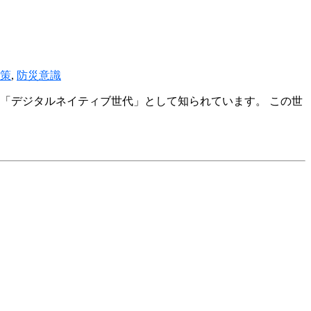
策
,
防災意識
なす「デジタルネイティブ世代」として知られています。 この世