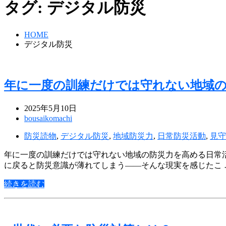
タグ:
デジタル防災
HOME
デジタル防災
年に一度の訓練だけでは守れない地域
2025年5月10日
bousaikomachi
防災読物
,
デジタル防災
,
地域防災力
,
日常防災活動
,
見守
年に一度の訓練だけでは守れない地域の防災力を高める日常
に戻ると防災意識が薄れてしまう――そんな現実を感じたこ 
続きを読む