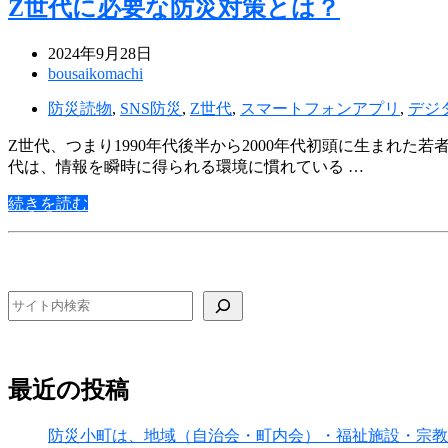
Z世代に必要な防災対策とは？
2024年9月28日
bousaikomachi
防災読物
,
SNS防災
,
Z世代
,
スマートフォンアプリ
,
デジ
Z世代、つまり1990年代後半から2000年代初頭に生まれ
代は、情報を瞬時に得られる環境に慣れている …
続きを読む
検索
最近の投稿
防災小町は、地域（自治会・町内会）・福祉施設・宗教