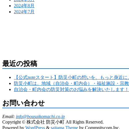
2024年8月
2024年7月
防災危機管理のスペシャリストである防災アドバイザー
危機管理のコンサルティング会社です。
人が集う場所だからこそ、未来につながる備えを。
最近の投稿
【公式noteスタート】防災小町の想いを、もっと身近
防災小町は、地域（自治会・町内会）・福祉施設・宗教
自治会・町内会の防災対策のお悩みを解決いたします！
お問い合わせ
Email:
info@bousaikomachi.co.jp
Copyright © 株式会社 防災小町 All Rights Reserved.
Powered by
WordPress
&
saitama Theme
by Commnitycom,Inc.