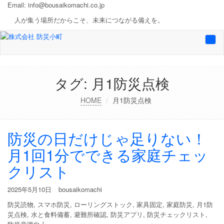
Email:
info@bousaikomachi.co.jp
人が集う場所だからこそ、未来につながる備えを。
Togg
navi
タグ:
月1防災点検
HOME
月1防災点検
防災の日だけじゃ足りない！
月1回1分でできる家庭チェッ
クリスト
2025年5月10日
bousaikomachi
防災読物
,
スマホ防災
,
ローリングストック
,
家具固定
,
家庭防災
,
月1防
災点検
,
水と食料備蓄
,
避難所確認
,
防災アプリ
,
防災チェックリスト
,