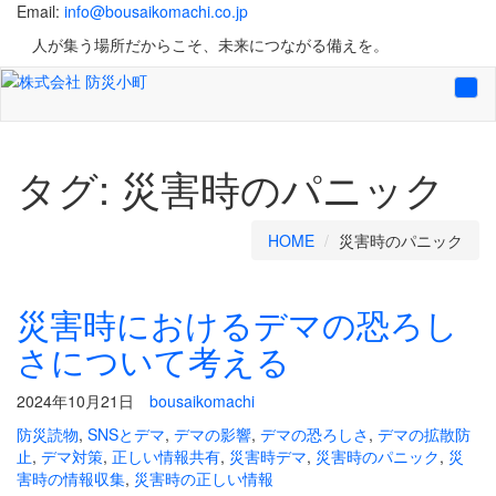
Email:
info@bousaikomachi.co.jp
人が集う場所だからこそ、未来につながる備えを。
Tog
navi
タグ:
災害時のパニック
HOME
災害時のパニック
災害時におけるデマの恐ろし
さについて考える
2024年10月21日
bousaikomachi
防災読物
,
SNSとデマ
,
デマの影響
,
デマの恐ろしさ
,
デマの拡散防
止
,
デマ対策
,
正しい情報共有
,
災害時デマ
,
災害時のパニック
,
災
害時の情報収集
,
災害時の正しい情報