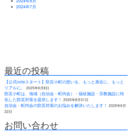
2024年8月
2024年7月
防災危機管理のスペシャリストである防災アドバイザーによる全
国の自治会町内会などの地域、学校・保育・福祉・宗教施設、中
小企業等で講演及び指導の実績のある防災・危機管理のコンサル
ティング会社です。
人が集う場所だからこそ、未来につながる備えを。
最近の投稿
【公式noteスタート】防災小町の想いを、もっと身近に、もっと
リアルに。
2025年6月8日
防災小町は、地域（自治会・町内会）・福祉施設・宗教施設に特
化した防災対策を提供します！
2025年8月31日
自治会・町内会の防災対策のお悩みを解決いたします！
2025年6月
22日
お問い合わせ