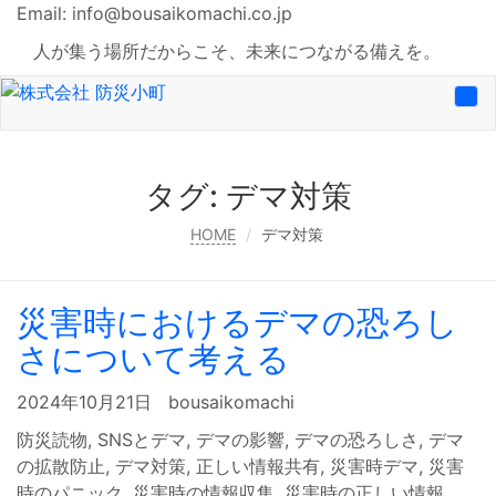
Email:
info@bousaikomachi.co.jp
人が集う場所だからこそ、未来につながる備えを。
Tog
nav
タグ:
デマ対策
HOME
デマ対策
災害時におけるデマの恐ろし
さについて考える
2024年10月21日
bousaikomachi
防災読物
,
SNSとデマ
,
デマの影響
,
デマの恐ろしさ
,
デマ
の拡散防止
,
デマ対策
,
正しい情報共有
,
災害時デマ
,
災害
時のパニック
,
災害時の情報収集
,
災害時の正しい情報