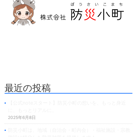
防災危機管理のスペシャリストである防災アドバイザー
による全国の自治会町内会などの地域、学校・保育・福
祉・宗教施設、中小企業等で講演及び指導の実績のある防
災・危機管理のコンサルティング会社です。
人が集う場所だからこそ、未来につながる備えを。
最近の投稿
【公式noteスタート】防災小町の想いを、もっと身近
に、もっとリアルに。
2025年6月8日
防災小町は、地域（自治会・町内会）・福祉施設・宗教