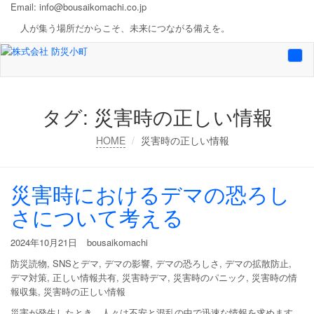
Email:
info@bousaikomachi.co.jp
人が集う場所だからこそ、未来につながる備えを。
Togg
navi
タグ:
災害時の正しい情報
HOME
災害時の正しい情報
災害時におけるデマの恐ろし
さについて考える
2024年10月21日
bousaikomachi
防災読物
,
SNSとデマ
,
デマの影響
,
デマの恐ろしさ
,
デマの拡散防止
,
デマ対策
,
正しい情報共有
,
災害時デマ
,
災害時のパニック
,
災害時の情
報収集
,
災害時の正しい情報
災害が発生したとき、人々は不安と混乱の中で迅速な情報を求めます。