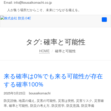
Email:
info@bousaikomachi.co.jp
人が集う場所だからこそ、未来につながる備えを。
Togg
navi
タグ:
確率と可能性
HOME
確率と可能性
来る確率は0%でも来る可能性が存在
する確率100%
2025年3月23日
bousaikomachi
防災読物
,
地震の備え
,
災害の可能性
,
災害は突然
,
災害リスク
,
災害確
率
,
確率と可能性
,
防災の考え方
,
防災哲学
,
防災意識
,
防災準備