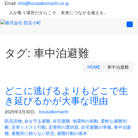
Email:
info@bousaikomachi.co.jp
人が集う場所だからこそ、未来につながる備えを。
Tog
navi
タグ:
車中泊避難
HOME
車中泊避難
どこに逃げるよりもどこで生
き延びるかが大事な理由
2025年3月30日
bousaikomachi
防災読物
,
命を守る避難
,
在宅避難
,
地震時の初動
,
柔軟な避難判
断
,
災害リスクと行動
,
災害時の選択肢
,
自宅避難の準備
,
車中泊避
難
,
避難所に頼らない防災
,
避難行動の基本