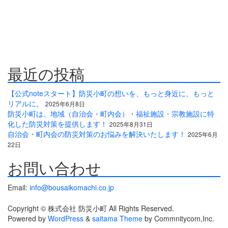
国の自治会町内会などの地域、学校・保育・福祉・宗教施設、中
小企業等で講演及び指導の実績のある防災・危機管理のコンサル
ティング会社です。
人が集う場所だからこそ、未来につながる備えを。
最近の投稿
【公式noteスタート】防災小町の想いを、もっと身近に、もっと
リアルに。
2025年6月8日
防災小町は、地域（自治会・町内会）・福祉施設・宗教施設に特
化した防災対策を提供します！
2025年8月31日
自治会・町内会の防災対策のお悩みを解決いたします！
2025年6月
22日
お問い合わせ
Email:
info@bousaikomachi.co.jp
Copyright © 株式会社 防災小町 All Rights Reserved.
Powered by
WordPress
&
saitama Theme
by Commnitycom,Inc.