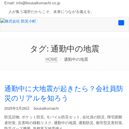
Email:
info@bousaikomachi.co.jp
人が集う場所だからこそ、未来につながる備えを。
Togg
navi
タグ:
通勤中の地震
HOME
通勤中の地震
通勤中に大地震が起きたら？会社員防
災のリアルを知ろう
2025年3月26日
bousaikomachi
防災読物
,
ポケット防災
,
モバイル防災セット
,
会社員の防災
,
帰宅困難
者対策
,
災害時の移動リスク
,
通勤中の地震
,
通勤防災
,
都市型災害対策
,
防災グッズ携帯
,
首都直下地震備え