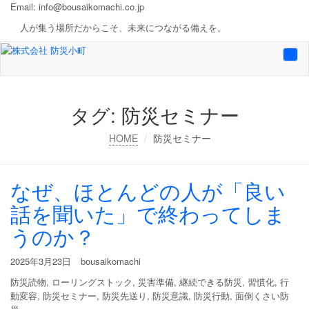
Email:
info@bousaikomachi.co.jp
人が集う場所だからこそ、未来につながる備えを。
Togg
navi
タグ:
防災セミナー
HOME
防災セミナー
なぜ、ほとんどの人が「良い
話を聞いた」で終わってしま
うのか？
2025年3月23日
bousaikomachi
防災読物
,
ローリングストック
,
災害準備
,
継続できる防災
,
習慣化
,
行
動変容
,
防災セミナー
,
防災先送り
,
防災意識
,
防災行動
,
面倒くさい防