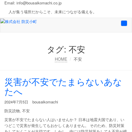
Email:
info@bousaikomachi.co.jp
人が集う場所だからこそ、未来につながる備えを。
Togg
navi
タグ:
不安
HOME
不安
災害が不安でたまらないあな
たへ
2024年7月5日
bousaikomachi
防災読物
,
不安
災害が不安でたまらない人はいませんか？ 日本は地震大国であり、い
つどこで災害が発生してもおかしくありません。 そのため、防災対策
をしておくことが大切です。しかし、中には防災対策をしても不安が残