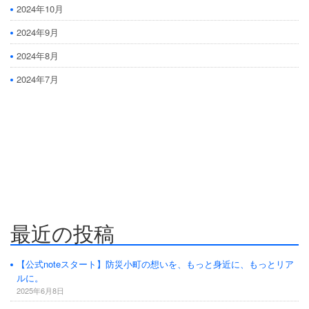
2024年10月
2024年9月
2024年8月
2024年7月
防災危機管理のスペシャリストである防災アドバイザーによる全国の
自治会町内会などの地域、学校・保育・福祉・宗教施設、中小企業等で
講演及び指導の実績のある防災・危機管理のコンサルティング会社で
す。
人が集う場所だからこそ、未来につながる備えを。
最近の投稿
【公式noteスタート】防災小町の想いを、もっと身近に、もっとリア
ルに。
2025年6月8日