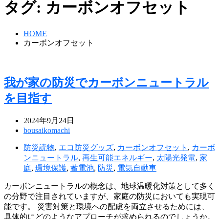
タグ:
カーボンオフセット
HOME
カーボンオフセット
我が家の防災でカーボンニュートラル
を目指す
2024年9月24日
bousaikomachi
防災読物
,
エコ防災グッズ
,
カーボンオフセット
,
カーボ
ンニュートラル
,
再生可能エネルギー
,
太陽光発電
,
家
庭
,
環境保護
,
蓄電池
,
防災
,
電気自動車
カーボンニュートラルの概念は、地球温暖化対策として多く
の分野で注目されていますが、家庭の防災においても実現可
能です。 災害対策と環境への配慮を両立させるためには、
具体的にどのようなアプローチが求められるのでしょうか。