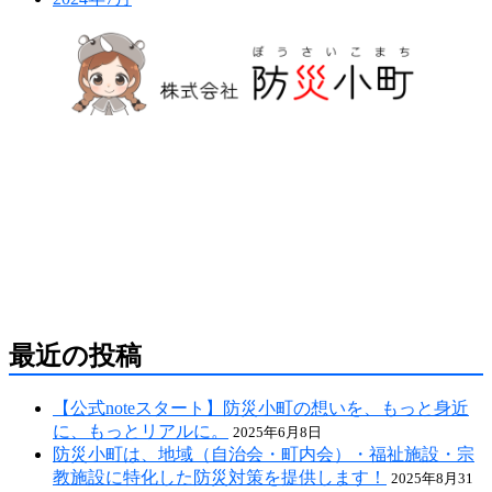
防災危機管理のスペシャリストである防災アドバ
イザーによる全国の自治会町内会などの地域、学
校・保育・福祉・宗教施設、中小企業等で講演及
び指導の実績のある防災・危機管理のコンサルテ
ィング会社です。
人が集う場所だからこそ、未来につながる備え
を。
最近の投稿
【公式noteスタート】防災小町の想いを、もっと身近
に、もっとリアルに。
2025年6月8日
防災小町は、地域（自治会・町内会）・福祉施設・宗
教施設に特化した防災対策を提供します！
2025年8月31