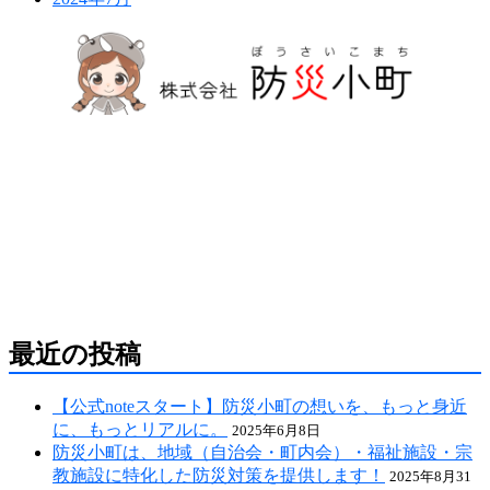
防災危機管理のスペシャリストである防災アドバ
イザーによる全国の自治会町内会などの地域、学
校・保育・福祉・宗教施設、中小企業等で講演及
び指導の実績のある防災・危機管理のコンサルテ
ィング会社です。
人が集う場所だからこそ、未来につながる備え
を。
最近の投稿
【公式noteスタート】防災小町の想いを、もっと身近
に、もっとリアルに。
2025年6月8日
防災小町は、地域（自治会・町内会）・福祉施設・宗
教施設に特化した防災対策を提供します！
2025年8月31