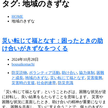
タグ:
地域のきずな
HOME
地域のきずな
災い転じて福となす：困ったときの助
け合いがきずなをつくる
2024年10月28日
bousaikomachi
防災読物
,
ボランティア活動
,
助け合い
,
協力体制
,
困難
と成長
,
地域のきずな
,
災い転じて福となす
,
災害復興
,
災害時の支援
,
社会的連帯
,
防災意識
「災い転じて福となす」ということわざは、困難な状況が逆
に好転し、良い結果をもたらすことを意味します。 災害や
困難な状況に直面したとき、助け合いの精神が重要になりま
す。 困難を共有し、互いに支え合うことで、個々のきずな