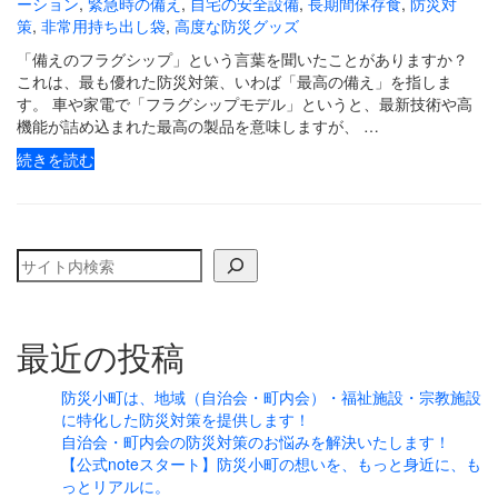
ーション
,
緊急時の備え
,
自宅の安全設備
,
長期間保存食
,
防災対
策
,
非常用持ち出し袋
,
高度な防災グッズ
「備えのフラグシップ」という言葉を聞いたことがありますか？
これは、最も優れた防災対策、いわば「最高の備え」を指しま
す。 車や家電で「フラグシップモデル」というと、最新技術や高
機能が詰め込まれた最高の製品を意味しますが、 …
続きを読む
検索
最近の投稿
防災小町は、地域（自治会・町内会）・福祉施設・宗教施設
に特化した防災対策を提供します！
自治会・町内会の防災対策のお悩みを解決いたします！
【公式noteスタート】防災小町の想いを、もっと身近に、も
っとリアルに。