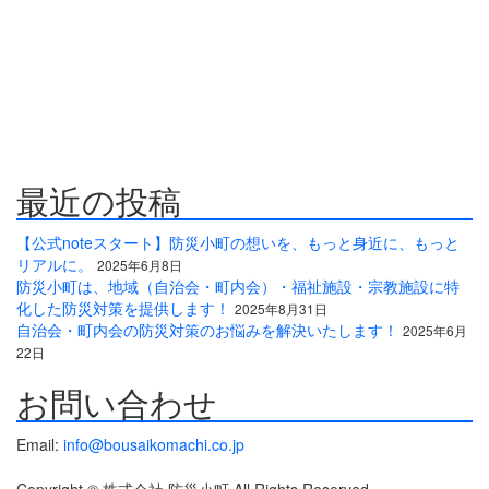
防災危機管理のスペシャリストである防災アドバイザーによる全
国の自治会町内会などの地域、学校・保育・福祉・宗教施設、中
小企業等で講演及び指導の実績のある防災・危機管理のコンサル
ティング会社です。
人が集う場所だからこそ、未来につながる備えを。
最近の投稿
【公式noteスタート】防災小町の想いを、もっと身近に、もっと
リアルに。
2025年6月8日
防災小町は、地域（自治会・町内会）・福祉施設・宗教施設に特
化した防災対策を提供します！
2025年8月31日
自治会・町内会の防災対策のお悩みを解決いたします！
2025年6月
22日
お問い合わせ
Email:
info@bousaikomachi.co.jp