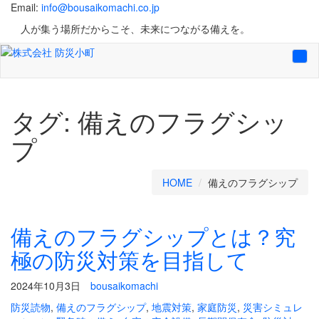
Email:
info@bousaikomachi.co.jp
人が集う場所だからこそ、未来につながる備えを。
Tog
navi
タグ:
備えのフラグシッ
プ
HOME
備えのフラグシップ
備えのフラグシップとは？究
極の防災対策を目指して
2024年10月3日
bousaikomachi
防災読物
,
備えのフラグシップ
,
地震対策
,
家庭防災
,
災害シミュレ