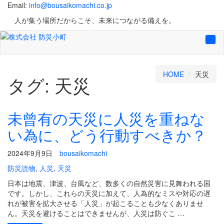
Email:
info@bousaikomachi.co.jp
人が集う場所だからこそ、未来につながる備えを。
Tog
navi
HOME
天災
タグ:
天災
未曾有の天災に人災を重ねな
い為に、どう行動すべきか？
2024年9月9日
bousaikomachi
防災読物
,
人災
,
天災
日本は地震、津波、台風など、数多くの自然災害に見舞われる国
です。しかし、これらの天災に加えて、人為的なミスや対応の遅
れが被害を拡大させる「人災」が起こることも少なくありませ
ん。天災を避けることはできませんが、人災は防ぐこ …