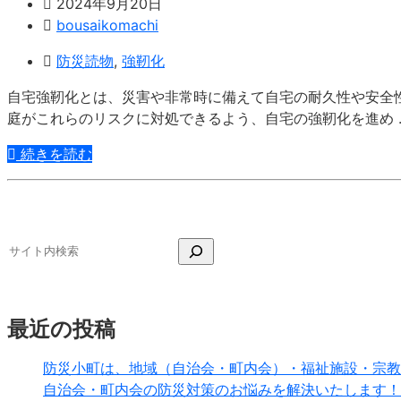
2024年9月20日
bousaikomachi
防災読物
,
強靭化
自宅強靭化とは、災害や非常時に備えて自宅の耐久性や安全
庭がこれらのリスクに対処できるよう、自宅の強靭化を進め 
続きを読む
最近の投稿
防災小町は、地域（自治会・町内会）・福祉施設・宗教
自治会・町内会の防災対策のお悩みを解決いたします！