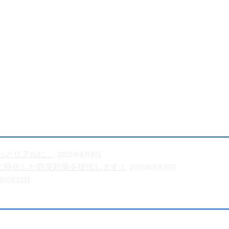
による全国の自治会町内会などの地域、学校・保育・福祉・宗
っとリアルに。
2025年6月8日
に特化した防災対策を提供します！
2025年8月31日
5年6月22日