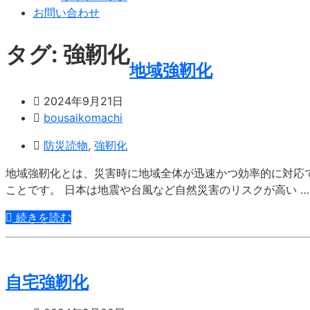
お問い合わせ
タグ:
強靭化
地域強靭化
2024年9月21日
bousaikomachi
防災読物
,
強靭化
地域強靭化とは、災害時に地域全体が迅速かつ効率的に対応
ことです。 日本は地震や台風など自然災害のリスクが高い …
続きを読む
自宅強靭化