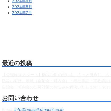
2024年9月
2024年8月
2024年7月
防災危機管理のスペシャリストである防災アドバイザー
危機管理のコンサルティング会社です。
人が集う場所だからこそ、未来につながる備えを。
最近の投稿
【公式noteスタート】防災小町の想いを、もっと身近に、も
防災小町は、地域（自治会・町内会）・福祉施設・宗教施設
自治会・町内会の防災対策のお悩みを解決いたします！
202
お問い合わせ
Email:
info@bousaikomachi.co.jp