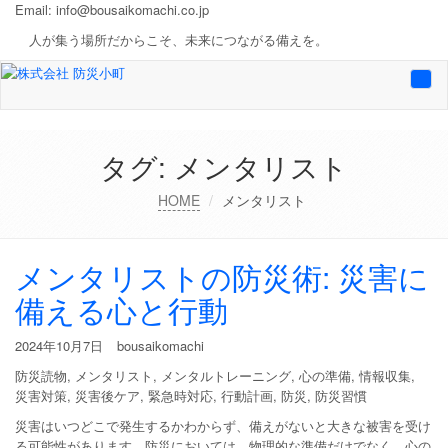
Email:
info@bousaikomachi.co.jp
人が集う場所だからこそ、未来につながる備えを。
Togg
navi
タグ:
メンタリスト
HOME
メンタリスト
メンタリストの防災術: 災害に
備える心と行動
2024年10月7日
bousaikomachi
防災読物
,
メンタリスト
,
メンタルトレーニング
,
心の準備
,
情報収集
,
災害対策
,
災害後ケア
,
緊急時対応
,
行動計画
,
防災
,
防災習慣
災害はいつどこで発生するかわからず、備えがないと大きな被害を受け
る可能性があります。防災においては、物理的な準備だけでなく、心の