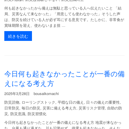
何も起きなかったから備えは無駄と思っている人へ伝えたいこと 「結
局、災害なんて来なかった」「用意しても使わなかった」そうした声
は、防災を続けている人が必ず耳にする意見です。たしかに、非常食が
賞味期限を迎え、使わないまま捨 …
続きを読む
今日何も起きなかったことが一番の備
えになる考え方
2025年3月28日
bousaikomachi
防災読物
,
ローリングストック
,
平穏な日の備え
,
日々の備えの重要性
,
日常防災
,
毎日の防災
,
災害に備える考え方
,
災害リスク管理
,
自助の防
災
,
防災意識
,
防災習慣化
今日何も起きなかったことが一番の備えになる考え方 地震が来なかっ
た。台風も通り過ぎた。川も氾濫せず、停電も起きなかった。そんな