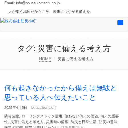
Email:
info@bousaikomachi.co.jp
人が集う場所だからこそ、未来につながる備えを。
Togg
navi
タグ:
災害に備える考え方
HOME
災害に備える考え方
何も起きなかったから備えは無駄と
思っている人へ伝えたいこと
2025年4月5日
bousaikomachi
防災読物
,
ローリングストック活用
,
使わない備えの価値
,
備えの重要
性
,
災害に備える考え方
,
災害時の備蓄
,
防災と日常生活
,
防災の意味
,
防災の誤解
,
防災は無駄じゃない
,
防災意識向上