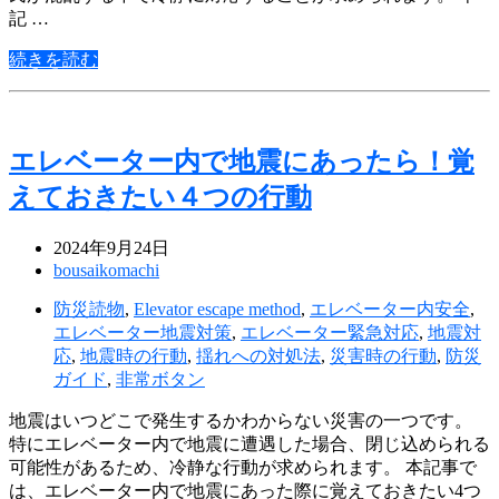
記 …
続きを読む
エレベーター内で地震にあったら！覚
えておきたい４つの行動
2024年9月24日
bousaikomachi
防災読物
,
Elevator escape method
,
エレベーター内安全
,
エレベーター地震対策
,
エレベーター緊急対応
,
地震対
応
,
地震時の行動
,
揺れへの対処法
,
災害時の行動
,
防災
ガイド
,
非常ボタン
地震はいつどこで発生するかわからない災害の一つです。
特にエレベーター内で地震に遭遇した場合、閉じ込められる
可能性があるため、冷静な行動が求められます。 本記事で
は、エレベーター内で地震にあった際に覚えておきたい4つ