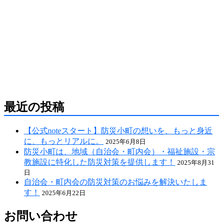
防災危機管理のスペシャリストである防災アドバ
イザーによる全国の自治会町内会などの地域、学
校・保育・福祉・宗教施設、中小企業等で講演及
び指導の実績のある防災・危機管理のコンサルテ
ィング会社です。
人が集う場所だからこそ、未来につながる備え
を。
最近の投稿
【公式noteスタート】防災小町の想いを、もっと身近
に、もっとリアルに。
2025年6月8日
防災小町は、地域（自治会・町内会）・福祉施設・宗
教施設に特化した防災対策を提供します！
2025年8月31
日
自治会・町内会の防災対策のお悩みを解決いたしま
す！
2025年6月22日
お問い合わせ