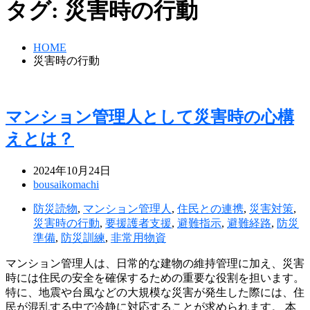
タグ:
災害時の行動
HOME
災害時の行動
マンション管理人として災害時の心構
えとは？
2024年10月24日
bousaikomachi
防災読物
,
マンション管理人
,
住民との連携
,
災害対策
,
災害時の行動
,
要援護者支援
,
避難指示
,
避難経路
,
防災
準備
,
防災訓練
,
非常用物資
マンション管理人は、日常的な建物の維持管理に加え、災害
時には住民の安全を確保するための重要な役割を担います。
特に、地震や台風などの大規模な災害が発生した際には、住
民が混乱する中で冷静に対応することが求められます。 本