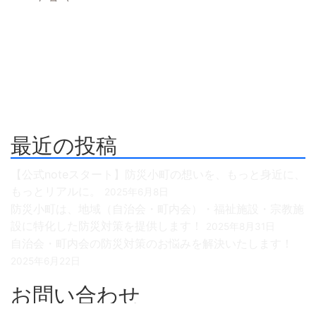
防災危機管理のスペシャリストである防災アドバイザー
による全国の自治会町内会などの地域、学校・保育・福
祉・宗教施設、中小企業等で講演及び指導の実績のある防
災・危機管理のコンサルティング会社です。
人が集う場所だからこそ、未来につながる備えを。
最近の投稿
【公式noteスタート】防災小町の想いを、もっと身近に、
もっとリアルに。
2025年6月8日
防災小町は、地域（自治会・町内会）・福祉施設・宗教施
設に特化した防災対策を提供します！
2025年8月31日
自治会・町内会の防災対策のお悩みを解決いたします！
2025年6月22日
お問い合わせ