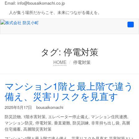
Email:
info@bousaikomachi.co.jp
人が集う場所だからこそ、未来につながる備えを。
Togg
navi
タグ:
停電対策
HOME
停電対策
マンション1階と最上階で違う
備え、災害リスクを見直す
2025年5月17日
bousaikomachi
防災読物
,
1階水害対策
,
エレベーター停止備え
,
マンション住民連携
,
マンション防災
,
停電対策
,
垂直避難
,
防災訓練
,
非常持ち出し袋
,
高層
住宅備蓄
,
高層階災害対策
マンション1階と最上階で違う備え、災害リスクを見直す 災害対策とい