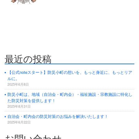
防災危機管理のスペシャリストである防災アドバイザーによる全国の
自治会町内会などの地域、学校・保育・福祉・宗教施設、中小企業等で
講演及び指導の実績のある防災・危機管理のコンサルティング会社で
す。
人が集う場所だからこそ、未来につながる備えを。
最近の投稿
【公式noteスタート】防災小町の想いを、もっと身近に、もっとリア
ルに。
2025年6月8日
防災小町は、地域（自治会・町内会）・福祉施設・宗教施設に特化し
た防災対策を提供します！
2025年8月31日
自治会・町内会の防災対策のお悩みを解決いたします！
2025年6月22日
お問い合わせ