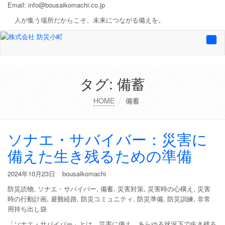
Email:
info@bousaikomachi.co.jp
人が集う場所だからこそ、未来につながる備えを。
Togg
navi
タグ:
備蓄
HOME
備蓄
ソナエ・サバイバー：災害に
備えた生き残るための準備
2024年10月23日
bousaikomachi
防災読物
,
ソナエ・サバイバー
,
備蓄
,
災害対策
,
災害時の心構え
,
災害
時の行動計画
,
避難経路
,
防災コミュニティ
,
防災準備
,
防災訓練
,
非常
用持ち出し袋
「ソナエ・サバイバー」とは、災害に備え、あらゆる状況下で生き残る