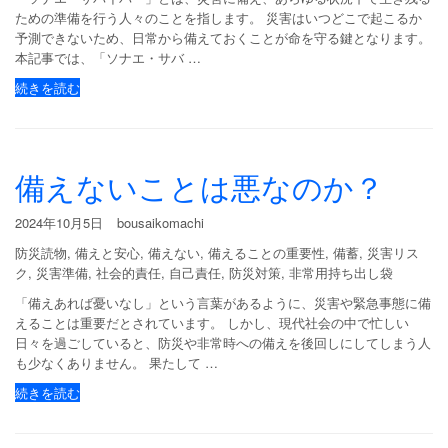
ための準備を行う人々のことを指します。 災害はいつどこで起こるか
予測できないため、日常から備えておくことが命を守る鍵となります。
本記事では、「ソナエ・サバ …
続きを読む
備えないことは悪なのか？
2024年10月5日
bousaikomachi
防災読物
,
備えと安心
,
備えない
,
備えることの重要性
,
備蓄
,
災害リス
ク
,
災害準備
,
社会的責任
,
自己責任
,
防災対策
,
非常用持ち出し袋
「備えあれば憂いなし」という言葉があるように、災害や緊急事態に備
えることは重要だとされています。 しかし、現代社会の中で忙しい
日々を過ごしていると、防災や非常時への備えを後回しにしてしまう人
も少なくありません。 果たして …
続きを読む