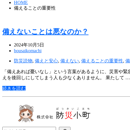
HOME
備えることの重要性
備えないことは悪なのか？
2024年10月5日
bousaikomachi
防災読物
,
備えと安心
,
備えない
,
備えることの重要性
,
備
「備えあれば憂いなし」という言葉があるように、災害や緊
えを後回しにしてしまう人も少なくありません。 果たして …
続きを読む
検索