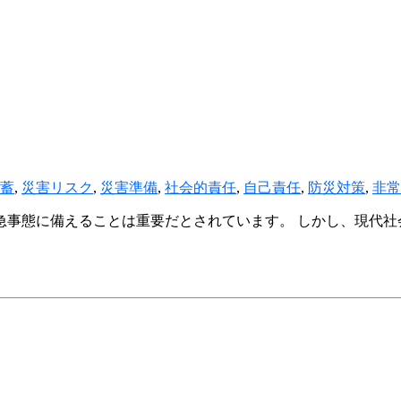
蓄
,
災害リスク
,
災害準備
,
社会的責任
,
自己責任
,
防災対策
,
非常
急事態に備えることは重要だとされています。 しかし、現代社