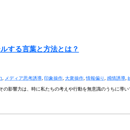
ールする言葉と方法とは？
力
,
メディア思考誘導
,
印象操作
,
大衆操作
,
情報偏り
,
感情誘導
,
その影響力は、時に私たちの考えや行動を無意識のうちに導い