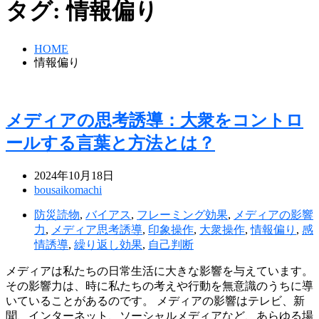
タグ:
情報偏り
HOME
情報偏り
メディアの思考誘導：大衆をコントロ
ールする言葉と方法とは？
2024年10月18日
bousaikomachi
防災読物
,
バイアス
,
フレーミング効果
,
メディアの影響
力
,
メディア思考誘導
,
印象操作
,
大衆操作
,
情報偏り
,
感
情誘導
,
繰り返し効果
,
自己判断
メディアは私たちの日常生活に大きな影響を与えています。
その影響力は、時に私たちの考えや行動を無意識のうちに導
いていることがあるのです。 メディアの影響はテレビ、新
聞、インターネット、ソーシャルメディアなど、あらゆる場