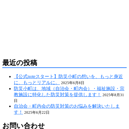
防災危機管理のスペシャリストである防災アドバ
イザーによる全国の自治会町内会などの地域、学
校・保育・福祉・宗教施設、中小企業等で講演及
び指導の実績のある防災・危機管理のコンサルテ
ィング会社です。
人が集う場所だからこそ、未来につながる備え
を。
最近の投稿
【公式noteスタート】防災小町の想いを、もっと身近
に、もっとリアルに。
2025年6月8日
防災小町は、地域（自治会・町内会）・福祉施設・宗
教施設に特化した防災対策を提供します！
2025年8月31
日
自治会・町内会の防災対策のお悩みを解決いたしま
す！
2025年6月22日
お問い合わせ