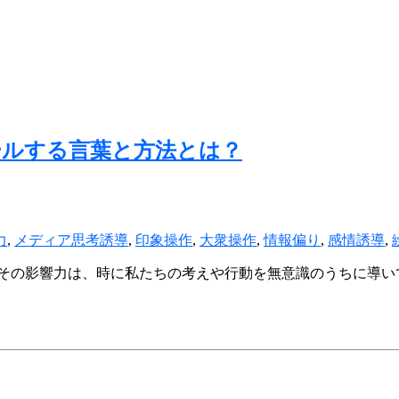
ールする言葉と方法とは？
力
,
メディア思考誘導
,
印象操作
,
大衆操作
,
情報偏り
,
感情誘導
,
その影響力は、時に私たちの考えや行動を無意識のうちに導い