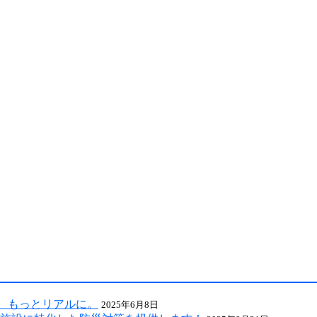
による全国の自治会町内会などの地域、学校・保育・福祉・宗
に、もっとリアルに。
2025年6月8日