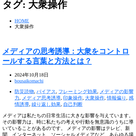
タグ:
大衆操作
HOME
大衆操作
メディアの思考誘導：大衆をコントロ
ールする言葉と方法とは？
2024年10月18日
bousaikomachi
防災読物
,
バイアス
,
フレーミング効果
,
メディアの影響
力
,
メディア思考誘導
,
印象操作
,
大衆操作
,
情報偏り
,
感
情誘導
,
繰り返し効果
,
自己判断
メディアは私たちの日常生活に大きな影響を与えています。
その影響力は、時に私たちの考えや行動を無意識のうちに導
いていることがあるのです。 メディアの影響はテレビ、新
聞、インターネット、ソーシャルメディアなど、あらゆる場