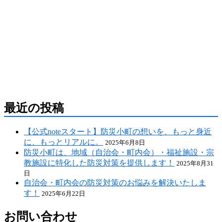
防災危機管理のスペシャリストである防災アドバ
イザーによる全国の自治会町内会などの地域、学
校・保育・福祉・宗教施設、中小企業等で講演及
び指導の実績のある防災・危機管理のコンサルテ
ィング会社です。
人が集う場所だからこそ、未来につながる備え
を。
最近の投稿
【公式noteスタート】防災小町の想いを、もっと身近
に、もっとリアルに。
2025年6月8日
防災小町は、地域（自治会・町内会）・福祉施設・宗
教施設に特化した防災対策を提供します！
2025年8月31
日
自治会・町内会の防災対策のお悩みを解決いたしま
す！
2025年6月22日
お問い合わせ